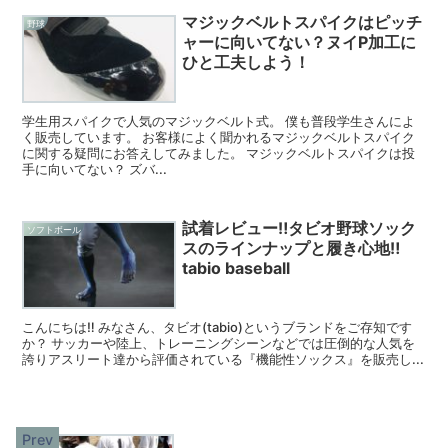
マジックベルトスパイクはピッチ
野球
ャーに向いてない？ヌイP加工に
ひと工夫しよう！
学生用スパイクで人気のマジックベルト式。 僕も普段学生さんによ
く販売しています。 お客様によく聞かれるマジックベルトスパイク
に関する疑問にお答えしてみました。 マジックベルトスパイクは投
手に向いてない？ ズバ...
試着レビュー‼︎タビオ野球ソック
ソフトボール
スのラインナップと履き心地‼︎
tabio baseball
こんにちは‼︎ みなさん、タビオ(tabio)というブランドをご存知です
か？ サッカーや陸上、トレーニングシーンなどでは圧倒的な人気を
誇りアスリート達から評価されている『機能性ソックス』を販売し...