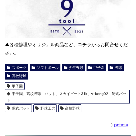
▲各種修理やオリジナル商品など、コチラからお問合せくだ
さい。
スポーツ
ソフトボール
少年野球
甲子園
野球
高校野球
甲子園
甲子園、高校野球、バット、スカイビート31k、v-kong02、硬式バッ
ト
硬式バット
野球工房
高校野球
petasu