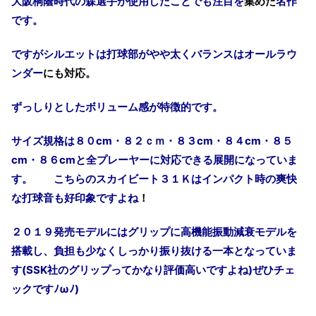
大阪桐蔭時代の森選手が使用したことでも注目を
集めた
名作
です。
ですがシルエットは打球部がやや太くバランスはオールラウ
ンダー
にも対応。
ずっしりとしたボリューム感が特徴的です。
サイズ規格は８０
cm
・８２ｃｍ・８３
cm
・８４
cm
・８５
cm
・８６
cm
と全プレーヤーに対応できる展開になっていま
す。 こちらのスカイビート３１Ｋはインパクト時の爽快
な打球音も好印象ですよね
！
２０１９発売モデルにはグリップに高機能振動減衰モデルを
搭載し、負担も少なくしっかり振り抜ける一本となっていま
す
(SSK
社のグリップってかなり評価高いですよね
)
ぜひチェ
ックですﾉ
ω
ﾉ
)