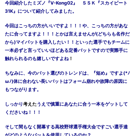
今回紹介したミズノ『
V-Kong02
』 ＳＳＫ『スカイビート
31K
』について紹介してみました。
今回はこっちの方がいいですよ！！！や、こっちの方があな
たに合ってますよ！！！とかは言えませんが
(
どちらも名作だ
から
)
マイバットを購入したい！！といった選手でもチームに
一本必ずと言っていいほどある定番バットですので実際手に
触れられるのも嬉しいですよね
！
ちなみに、今のバット選びのトレンドは、『短め』ですよ
(*
ﾉ
ω
ﾉ
)
体に合わない長いバットはフォーム崩れや故障の原因に
もつながります。
しっかり
考えた
うえで慎重にあなたに合う一本をゲットして
くださいね！！！
そして間もなく開幕する高校野球選手権大会ですごい選手達
がどのようなバットを使用しているのか？