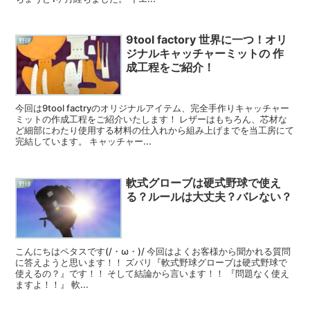
9tool factory 世界に一つ！オリ
野球
ジナルキャッチャーミットの 作
成工程をご紹介！
今回は9tool factryのオリジナルアイテム、完全手作りキャッチャー
ミットの作成工程をご紹介いたします！ レザーはもちろん、芯材な
ど細部にわたり使用する材料の仕入れから組み上げまでを当工房にて
完結しています。 キャッチャー...
軟式グローブは硬式野球で使え
野球
る？ルールは大丈夫？バレない？
こんにちはペタスです(/・ω・)/ 今回はよくお客様から聞かれる質問
に答えようと思います！！ ズバリ『軟式野球グローブは硬式野球で
使えるの？』です！！ そして結論から言います！！ 『問題なく使え
ますよ！！』 軟...