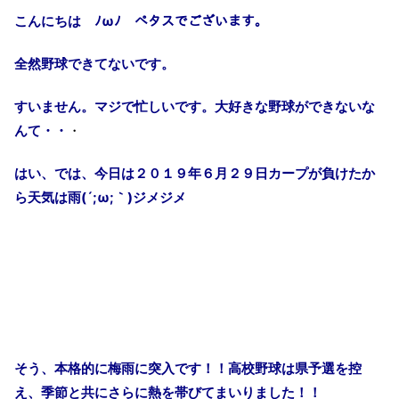
こんにちは ﾉ
ω
ﾉ ペタスでございます。
全然野球できてないです。
すいません。マジで忙しいです。大好きな野球ができないな
んて・・
・
はい、では、
今日は２０１９年６月２９日カープが負けたか
ら天気は雨
(´;ω;
｀
)
ジメジメ
そう、本格的に梅雨に突入です！！高校野球は県予選を控
え、季節と共にさらに熱を帯びてまいりました！！