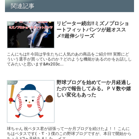
関連記事
リピーター続出!!ミズノプロショ
野球
ートフィットパンツが超オスス
メ!!超伸シリーズ
こんにちは‼︎ 今回は学生たちに人気のあの商品をご紹介‼︎‼︎ 実際にど
ういう選手が買っているのか？どのような機能があるのかをお話しし
てみたいと思います&#x203c...
野球ブログを始めて一か月経過し
ブログ
たので報告してみる。ＰＶ数や嬉
しい変化もあった
球ちゃん 祝ペタス君が頑張って一か月ブログを続けたよ！！ こんに
ちはペタスです( ・∇・) 僕のこの野球ブログですが、本日で開始から
ちょうど1ヶ月経ちました。 イエ...