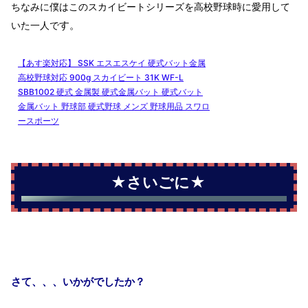
ちなみに僕はこのスカイビートシリーズを高校野球時に愛用して
す。
いた一人で
【あす楽対応】
SSK
エスエスケイ
硬式バット金属
高校野球対応
900g
スカイビート
31K WF-L
SBB1002
硬式
金属製
硬式金属バット
硬式バット
金属バット
野球部
硬式野球
メンズ
野球用品
スワロ
ースポーツ
★さいごに★
さて、、、いかがでしたか？