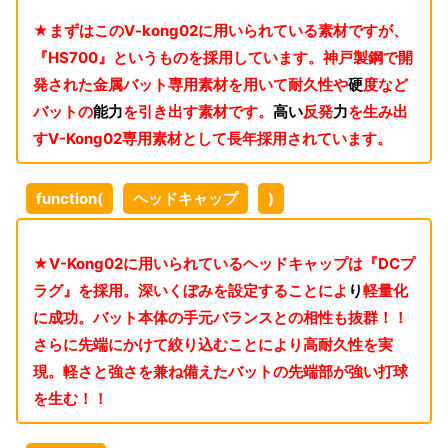
★まずはこの
V-kong02
に用いられている素材ですが、
『
HS700
』というものを採用しています。神戸製鋼で開
発された金属バット専用素材を用いて耐久性や
硬
度など
バットの
能力
を引き出す素材です。
高い
反発
力
を生み出
す
V-Kong02
専用素材として長年採用されています。
function(
ヘッドキャップ
)
★
V-Kong02
に用いられているヘッドキャップは『
DC
プ
ラグ』を採用。深いくぼみを設定することによ
り
軽量化
に成功。バット本体の手元バランスとの相性も抜群！！
さらに先端にかけて絞り込むことにより高耐久性を実
現。軽さと強さを兼ね備えたバットの先端部が強い打球
を生む！！