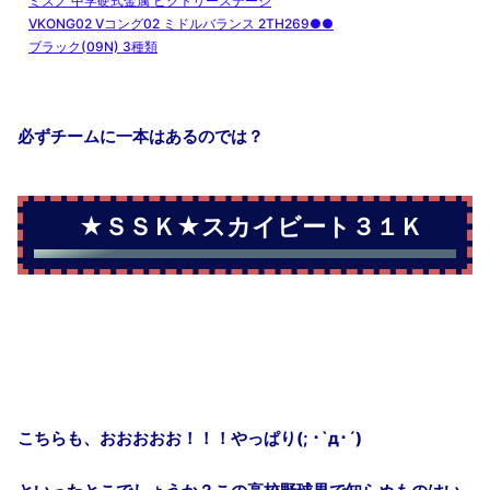
ミズノ
中学硬式金属
ビクトリーステージ
VKONG02 V
コング
02
ミドルバランス
2TH269●●
ブラック
(09N) 3
種類
必ずチームに一本はあるのでは？
★ＳＳＫ★スカイビート３１Ｋ
こちらも、おおおおお！！！やっぱり
(;
･
`д
･
´)