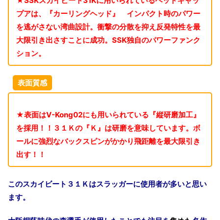
★
SSK
スカイビート
31K
に用いられているヘッドキャッ
プアは、『カーリングヘッド』 インパクト時のパワー
を逃がさない湾曲設計。衝撃の分散を抑え反発特性を最
大限引き出さすことに成功。
SSK
独自のパワーファンク
ション。
表面質感
★表面は
V-Kong02
にも用いられている『縦研磨加工』
を採用！！３１Ｋの『Ｋ』は研磨を意味しています。ボ
ールに強烈なバックスピンがかかり飛距離を最大限引き
出す！！
このスカイビート３１Ｋはスラッガーに使用者が多いと思い
ます。