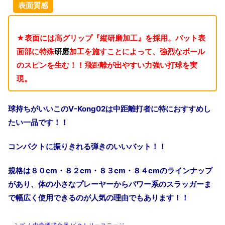
表面質感
★表面には高グリップ『縦研磨加工』を採用。バット表
面部に特殊
研磨
加工を施すことによって、強烈なボール
のスピンを生む！！飛距離が出やすい力強い打球を実
現。
球持ちがいいこの
V-Kong02
は中距離打者に特におすすめし
たい一品です！！
コンパクトに振りきれる弾きのいいバット！！
規格は８０
cm
・８２
cm
・８３
cm
・８４
cm
のラインナップ
があり、体の小さなプレーヤーからパワー系のスラッガーま
で幅広く使用できるのが人気の理由でもあります！！