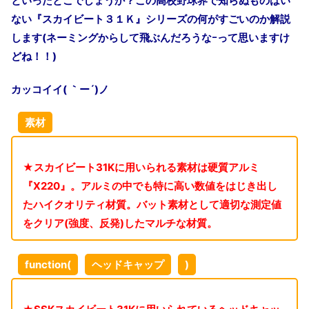
といったとこでしょうか？この高校野球界で知らぬものはい
ない『スカイビート３１Ｋ』シリーズの何がすごいのか解説
します
(
ネーミングからして飛ぶんだろうなｰって思いますけ
どね！！
)
カッコイイ
(
｀ー
´)
ノ
素材
★スカイビート
31K
に用いられる素材は硬質アルミ
『
X220
』。アルミの中でも特に高い数値をはじき出し
たハイクオリティ材質。バット素材として適切な測定値
をクリア
(
強度、反発
)
したマルチな材質。
function(
ヘッドキャップ
)