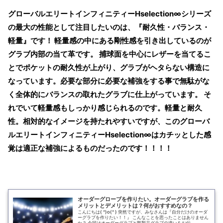
グローバルエリートインフィニティーHselection∞シリーズ
の最大の性能として注目したいのは、『耐久性・バランス・
軽量』です！ 軽量感の中にある剛性感を引き出しているのが
グラブ内部の当て革です。 捕球面を中心にレザーを当てるこ
とでポケットの耐久性が上がり、グラブがヘタらない構造に
なっています。必要な部分に必要な補強をする事で無駄がな
く全体的にバランスの取れたグラブに仕上がっています。 そ
れでいて軽量感もしっかり感じられるのです。軽量と耐久
性。相対的なイメージを持たれやすいですが、このグローバ
ルエリートインフィニティーHselection∞はカチッとした感
覚は適正な補強によるものだったのです！！！！
オーダーグローブを作りたい。オーダーグラブを作る
メリットとデメリットは？何がおすすめなの？
こんにちは( ^)o(^ ) 突然ですが、みなさんは『自分だけのオーダ
ーグラブを作りたい！！』 こんなことを思ったことはありません
か？ 今回はオーダーグラブと既製品グラブの違いをお伝...