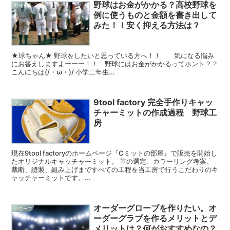
野球はお金がかかる？高校野球を
野球
例に使うものと金額を書き出して
みた！！安く抑える方法は？
★球ちゃん★ 野球をしたいと思っている方へ！！ 気になる悩み
にお答えしますよーーー！！ 野球にはお金がかかるってホント？？
こんにちは(/・ω・)/ 小学二年生...
9tool factory 完全手作りキャッ
グローブ
チャーミットの作成過程 野球工
房
現在9tool factoryのホームページ『Cミットの部屋』で販売を開始し
たオリジナルキャッチャーミット。 革の選定、カラーリング考案、
裁断、縫製、組み上げまですべての工程を当工房で行うこだわりのキ
ャッチャーミットです。...
オーダーグローブを作りたい。オ
グローブ
ーダーグラブを作るメリットとデ
メリットは？何がおすすめなの？