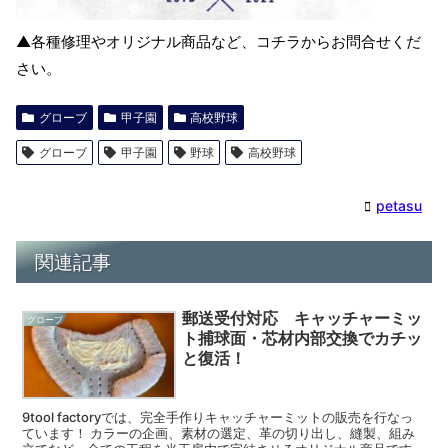
▲各種修理やオリジナル商品など、コチラからお問合せくだ
さい。
グローブ
甲子園
高校野球
グローブ
甲子園
野球
高校野球
petasu
関連記事
郵送受付対応 キャッチャーミッ
グローブ
ト捕球面・芯材内部交換でカチッ
と復活！
9tool factoryでは、完全手作りキャッチャーミットの販売を行なっ
ています！ カラーの企画、素材の選定、革の切り出し、縫製、組み