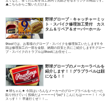
立てなど、全ての工程を当工房内で完結させるオリジナル商品です。
▲こちらからご覧いただけま...
野球グローブ・キャッチャーミッ
グローブ
ト・スパイク修理加工受付 カス
タム＆リペア＆オーバーホール
9toolでは、お客様のグローブ・スパイクを修理加工いたします‼︎ 今
回は修理加工の一部を金額、納期の目安と共にご紹介します‼︎ グロー
ブ・スパイクのトラブルは9toolにお任せく...
野球グローブのメーカーラベルを
グローブ
紹介します！！グラブラベルは顔
になる！！
★球ちゃん★ 今回はいろんなメーカーのグローブラベルをぺたぺた
貼り付けていく投稿だよーーーー( ^)o(^ ) こんにちはーーー！！ ペタ
スっす！！ 早速行くぜ！！...