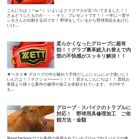
こんにちは（＾ω＾） いよいよクリスマスが近づいてきました！！
さぁどうしたものか・・・ そう、プレゼントです！！ 一年に一度サ
ンタさんが出動する日です！ 野球をしているから野球用品をあげた
いけ...
柔らかくなったグローブに超有
グローブ
効！！グラブ裏革総入れ替えで内
部の不快感がスッキリ解決！！
★ペタス★ グローブの中が破れて不快だしふにゃふにゃで使いにく
いんだよ！！チクショー――！！！！ 皆さんこんにちは！！ 普段お
客様より様々な案件の修理や加工を依頼されています。 その中で
も...
グローブ・スパイクのトラブルに
グローブ
対応！ 野球用具修理加工 ご依
頼方法・金額
9tool factoryではお客様の使用されているグローブやスパイクの修