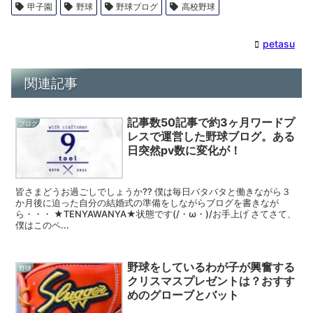
甲子園
野球
野球ブログ
高校野球
petasu
関連記事
記事数50記事で約3ヶ月ワードプ
ブログ
レスで運営した野球ブログ。ある
日突然pv数に変化が！
皆さまどうお過ごしでしょうか⁇ 僕は毎日バタバタと働きながら３
か月後に迫った自分の結婚式の準備をしながらブログを書きなが
ら・・・ ★TENYAWANYA★状態です(/・ω・)/お手上げ さてさて、
僕はこのペ...
野球をしているわが子が興奮する
野球
クリスマスプレゼントは？おすす
めのグローブとバット