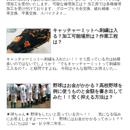
理加工を受付いたします。 可能な修理加工は？ 当工房では各種修理
加工を受け付けております。 グローブヒモ全交換、破れ補修、ヘリ
革交換、平裏交換、スパイクヌイ...
キャッチャーミットへ刺繍は入
未分類
る？加工可能場所は？作業工程
は？
キャッチャーミットへ刺繍を入れたい！！ そう思っている方は結構
多いのではないでしょうか？ 『でもキャッチャーミットって刺繍加
工入るの？』 と疑問ですよね。 今回はそんな疑問にお答えいた...
野球はお金がかかる？高校野球を
野球
例に使うものと金額を書き出して
みた！！安く抑える方法は？
★球ちゃん★ 野球をしたいと思っている方へ！！ 気になる悩み
にお答えしますよーーー！！ 野球にはお金がかかるってホント？？
こんにちは(/・ω・)/ 小学二年生...