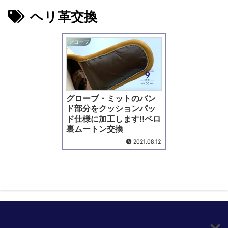
ヘリ革交換
グローブ
グローブ・ミットのバン
ド部分をクッションパッ
ド仕様に加工します‼︎ベロ
裏ムートン交換
2021.08.12