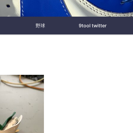
野球
9tool twitter